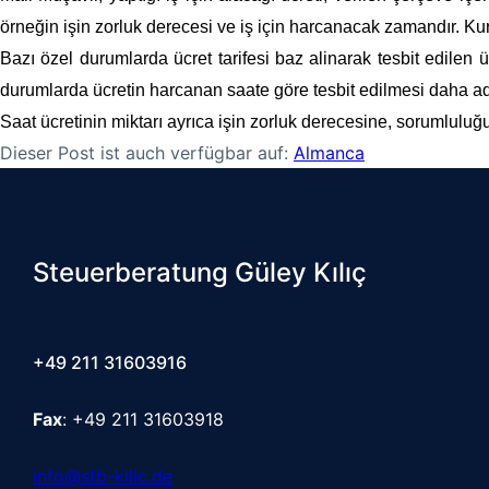
örneğin işin zorluk derecesi ve iş için harcanacak zamandır. Kur
Bazı özel durumlarda ücret tarifesi baz alinarak tesbit edilen 
durumlarda ücretin harcanan saate göre tesbit edilmesi daha adil 
Saat ücretinin miktarı ayrıca işin zorluk derecesine, sorumluluğu
Dieser Post ist auch verfügbar auf:
Almanca
Steuerberatung Güley Kılıç
+49 211 31603916
Fax
: +49 211 31603918
info@stb-kilic.de