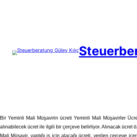
Skip
to
content
Steuerber
Bir Yeminli Mali Müşavirin ücreti Yeminli Mali Müşavirler Ücr
alınabilecek ücret ile ilgili bir çerçeve belirliyor. Alınacak ücret 
Mali Müşavir, yaptığı iş için alacağı ücreti, verilen çerçeve iç