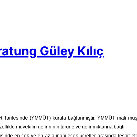
atung Güley Kılıç
et Tarifesinde (YMMÜT) kurala bağlanmıştır. YMMÜT mali müşavir
özellikle müvekilin gelirininin türüne ve gelir miktarına bağlı.
erisinde en çok ve en az alınabilecek ücretler arasında tespit e